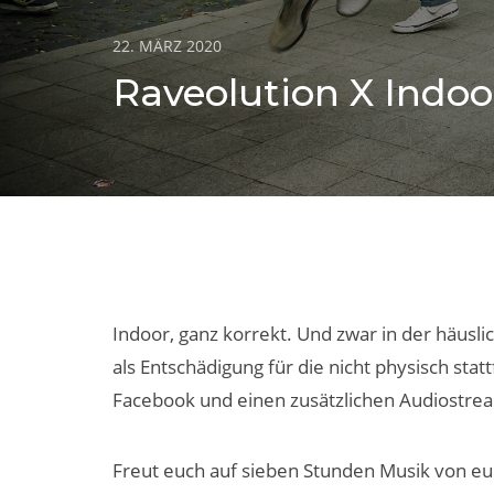
Posted
22. MÄRZ 2020
on
Raveolution X Indoor
Indoor, ganz korrekt. Und zwar in der häus
als Entschädigung für die nicht physisch sta
Facebook und einen zusätzlichen Audiostre
Freut euch auf sieben Stunden Musik von eu