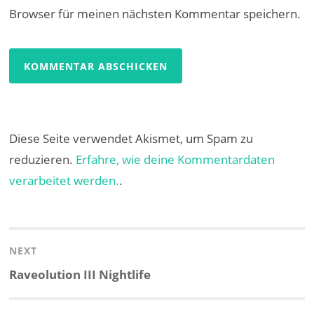
Browser für meinen nächsten Kommentar speichern.
Diese Seite verwendet Akismet, um Spam zu
reduzieren.
Erfahre, wie deine Kommentardaten
verarbeitet werden.
.
Beitragsnavigation
NEXT
Next
Raveolution III Nightlife
post: