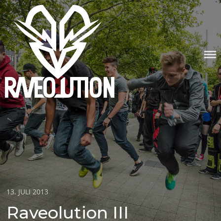
Skip
to
content
RAVEOLUTION
Posted
13. JULI 2013
on
Raveolution III